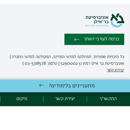
כניסה לעורכי האתר
כל הזכויות שמורות: המחלקה למדעי המדינה, הפקולטה למדעי החברה |
אוניברסיטת בר אילן רמת גן 5290002 | טלפון: 03-5318578 |
יצירת קשר
מתעניינים בלימודים?
לימודי מדעי המדינה
באוניברסיטת בר-אילן
פיתוח:
אגף תקשוב, אוניברסיטת בר-אילן
התקשר/י
יצירת קשר
מיקום
הצהרת נגישות
מדיניות פרטיות
אקדימה בר-אילן