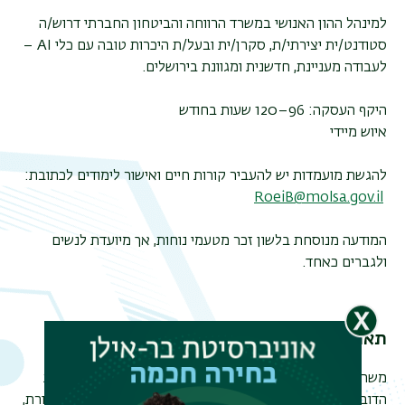
למינהל ההון האנושי במשרד הרווחה והביטחון החברתי דרוש/ה
סטודנט/ית יצירתי/ת, סקרן/ית ובעל/ת היכרות טובה עם כלי
AI –
לעבודה מעניינת, חדשנית ומגוונת בירושלים
.
היקף העסקה: 96–120 שעות בחודש
איוש מיידי
להגשת מועמדות יש להעביר קורות חיים ואישור לימודים לכתובת
:
RoeiB@molsa.gov.il
המודעה מנוסחת בלשון זכר מטעמי נוחות, אך מיועדת לנשים
ולגברים כאחד
.
תאריך פרסום 07.06.2026
משרד החוץ מגייס סטודנטים/ות לחמ״ל התקשורת של חטיבת
הדוברות בירושלים. משרה ממש מעניינת למי שמתחבר לתקשורת,