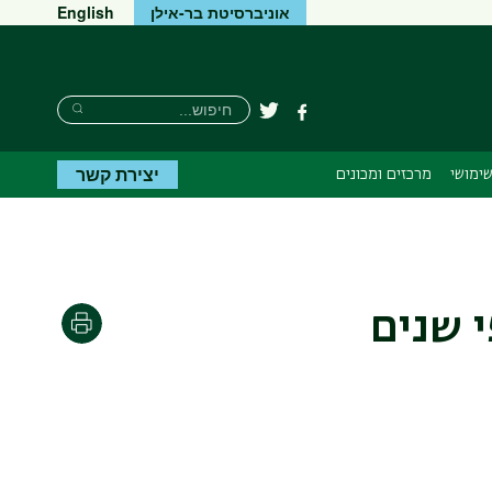
אוניברסיטת בר-אילן
English
Search
חיפוש
פייסבוק
טוויטר
Search
יצירת קשר
ימושי
מרכזים ומכונים
 שנים
הדפסה