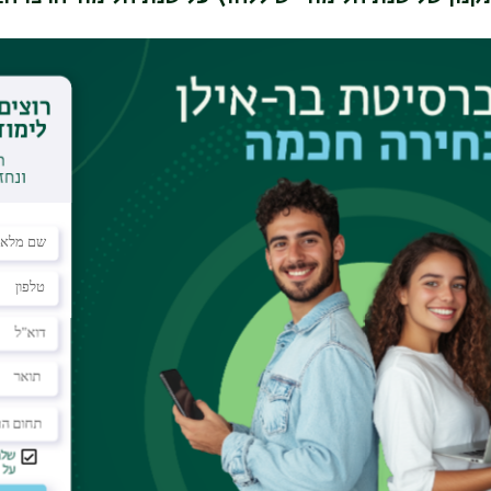
שפג
שפב
שפא
שפ
שעט
שעח
שעז
שעו
 הינו תוספת על התקנון האוניברסיטאי ואינו בא במקום,
נון בית הספר ללימודים מתקדמים לחץ
כאן
ליצירת קשר