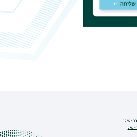
ר-אילן
-אילן