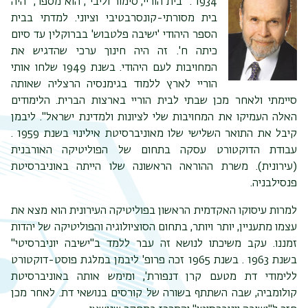
1934 . "בית הוריי, סימור וליבי", הוא מספר, "היה
בית מסורתי-קונסרבטיבי וציוני. למדתי בבית
הספר היהודי 'ישיבה פלטבוש' בברוקלין עד סיום
כיתה ח'. זה היה חינוך ערכי שהדגיש את
המחויבות לעם היהודי. בשנת 1949 שלחו אותי
הוריי לארץ ללמוד בגימנסיה הרצליה שאותה
סיימתי ולאחר מכן שבתי לבית הוריי בארצות הברית. הלימודים
האלה העמיקו את המחויבות שלי לציונות ולמדינת ישראל". ליבמן
קיבל את התואר השלישי שלו מאוניברסיטת אילינוי בשנת 1959 .
עבודת הדוקטורט עסקה בתחום של הפוליטיקה האורבנית
(עירונית). משרת ההוראה הראשונה שלו הייתה באוניברסיטת
פנסילבניה.
למרות עיסוקו האקדמית הראשון בפוליטיקה העירונית הוא מצא את
עצמו מתעניין, יותר ויותר, בתחום הסוציולוגיה והפוליטיקה של יהדות
זמננו. עקב משיכתו לנושא זה עבר ללמד ב"ישיבה יוניברסיטי"
בשנת 1963 . בשנת 1965 זכה פרופ' ליבמן במלגת פוסט-דוקטורט
ללימודי דת מטעם קרן דנפורת', ומימש אותה באוניברסיטת
קולומביה, שבה השתתף בשורה של קורסים בנושאי דת. לאחר מכן