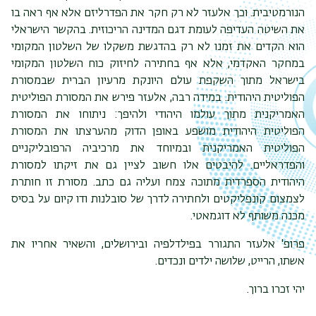
הנורמטיבית. וכך אלעזר לא רק חקר את הפדרליזם אלא אף ראה בו
את השיטה העדיפה לעומת דגם המדינה הריכוזית. בהקשר הישראלי
הוא הקדים את זמנו לא רק בהדגשת משקלו של השלטון המקומי
במחקר האקדמי, אלא אף בחתירה לחיזוק כוח השלטון המקומי
בישראל מתוך השקפת עולם היונקת מרעיון הברית שבמסורת
הפוליטית היהודית. במידה רבה, אלעזר פירש את המסורת הפוליטית
האמריקנית מתוך עולמו היהודי ולהיפך: ניתוחו את המסורת
הפוליטית היהודית מושפע באופן הדוק מהערצתו את המסורת
הפוליטית האמריקנית ובמיוחד את מרכיביה הרפובליקניים
והפדראליים. להיבטים אלו חשוב לציין גם את זיקתו למסורת
היהודית הספרדית מתוכה צמח ועליה גם כתב. מסורת זו חותרת
לצמצום קונפליקטים ולחתירה לדרך של סובלנות ודו קיום על בסיס
מכנה משותף לא דוגמאטי.
פרופ' אלעזר התגורר בפילדלפיה ובירושלים, והשאיר אחריו את
אשתו, הרייט, שלושה ילדים ונכדים.
יהי זכרו ברוך.