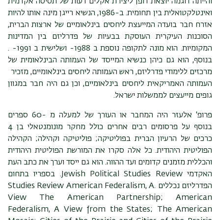
והייתה דוגמה יוצאת דופן ליצירת אקלים דעות של תסיסה אקדמית
ואינטלקטואלית בין תחומית. ב-1986, הנשיא רייגן מינה אותו להיות
אזרח חבר בועדה המייעצת ליחסים בינלאומיים של ארצות הברית,
הסוכנות העיקרית העוסקת בבעיות של פדרליזם בין המדינות
המקומיות. הוא מונה לתקופה נוספת ב 1988- ושלישית ב 1991- .
בנוסף, הוא גם כיהן כנשיא המייסד של העמותה הבינלאומית של
מרכזים ללימודי פדרליזם, ראש העמותה ליחסים בינלאומיים, מזכיר
העמותה האמריקאית ליחסים בינלאומיים, וכן גם היה חבר במגוון
גופים מייעצים לממשלות ישראל.
פרופ' אלעזר היה המחבר או העורך של למעלה מ -60 ספרים
בנוסף על פרסומים רבים אחרים כולל מחקר מונומנטאלי בן 4
כרכים של הרעיון הברית בפוליטיקה; פוליטיקה וקהילה; הקהילה
הפוליטית היהודית. כל אלה סקרו את המורשת הפוליטית היהודית
והכללית מזמנים קדומים ועד ההווה. הוא גם ייסד וערך את כתב העת
האקדמי Jewish Political Studies Review. בספריו בתחום
הפדרליזם נכללים .Studies Review American Federalism, A
View The American Partnership; American
Federalism, A View from the States; The American