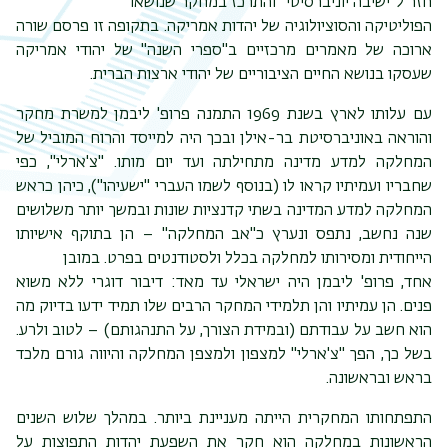
חזר ל"ישיבה יוניברסיטי" והתרכז במחקר שנושאו
הפוליטיקה והסוציולוגיה של יהדות אמריקה. בתקופה זו פרסם שורה
תפר
ארוכה של מאמרים מרכזיים ב"ספרי השנה" של יהודי אמריקה
משנ
שעסקו בנושא החיים הציבוריים של יהודי ארצות הברית.
עם עלותו לארץ בשנת 1969 התמנה פרופ' ליבמן למשרת מחקר
והוראה באוניברסיטת בר-אילן ובכך היה למייסד והרוח המוביל של
המחלקה למדע מדינה מתחילתה ועד יום מותו. "צ'ארלי", כפי
שחבריו ועמיתיו קראו לו (בנוסף לשמו העברי "ישעיהו"), כיהן כראש
המחלקה למדע המדינה בשתי קדנציות שונות ובמשך יותר משלושים
שנה נחשב, נתפס ונערץ כ"אב המחלקה" – הן בתוקף אישיותו
הייחודית ומסירותו למחלקה בכלל ולסטודנטים בפרט. במובן
אחד, פרופ' ליבמן היה ישראלי עד מאד: דיבור דוגרי ללא משוא
פנים. הן עמיתיו והן תלמידי המחקר הרבים שלו תמיד ידעו בדיוק מה
הוא חשב על עבודתם (ובמידת הצורך, על התנהגותם) – לטוב ולרע.
בשל כך, הפך "צ'ארלי" למצפון ולמצפן המחלקה והיווה גורם מלכד
בראש ובראשונה.
התפתחותו המחקרית הייתה מעניינת ביותר. במהלך שלוש השנים
הראשונות במחלקה הוא חקר את השפעת יהדות התפוצות על