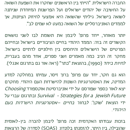
החברה הישראלית. "הייתי בין הראשונים שחקרו את השפעת השואה
על החשיבה של יהודים ישראלים ועל הפרשנות המיוחדת שניתנה
לשואה בישראל. גיליתי שהשואה היא אמצעי לחיזוק הציונות, אך
לממדים האוניברסליים של השואה כמעט לא שמים לב".
יותר מאוחר, ייחד פרופ' ליבמן את תשומת לבו לשני נושאים
הקשורים זה בזה: הממד היהודי בחיים הציבוריים בישראל ובחייהם
הפרטיים של הישראלים והיחסים בין חילוניים לדתיים בישראל.
מחקר זה הניב כמה מאמרים ושני ספרים, אחד מהם בעברית,
לחיות ביחד
(1990), בהוצאת "כתר" (ראה אור גם בתרגום אנגלי).
הוא גם חקר, יחד עם פרופ' ברוך זיסר, עמיתו במחלקה למדע
המדינה, את האסטרטגיות השונות להישרדות העם היהודי. מחקרם
יצא לאור כספר שפורסם על ידי אוניברסיטת אוקספורד:
Choosing
Strategies for a Jewish Future
Survival -
ובתרגום עברי על
ידי הוצאת 'שוקן':
לבחור בחיים –אסטרטגיות הישרדות בעם
היהודי
.
בזכות עבודתו האקדמית זכה פרופ' ליבמן להכרה בין-לאומית
שהובילה, בין היתר, להזמנתו בלונדון. (SOAS) לסדרה של הרצאות