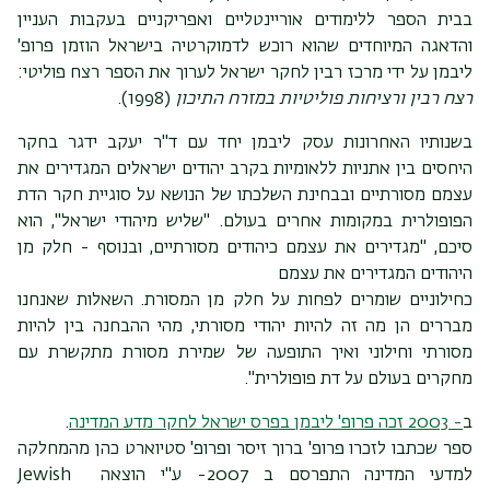
בבית הספר ללימודים אוריינטליים ואפריקניים בעקבות העניין
והדאגה המיוחדים שהוא רוכש לדמוקרטיה בישראל הוזמן פרופ'
ליבמן על ידי מרכז רבין לחקר ישראל לערוך את הספר רצח פוליטי:
רצח רבין ורציחות פוליטיות במזרח התיכון
(1998).
בשנותיו האחרונות עסק ליבמן יחד עם ד"ר יעקב ידגר בחקר
היחסים בין אתניות ללאומיות בקרב יהודים ישראלים המגדירים את
עצמם מסורתיים ובבחינת השלכתו של הנושא על סוגיית חקר הדת
הפופולרית במקומות אחרים בעולם. "שליש מיהודי ישראל", הוא
סיכם, "מגדירים את עצמם כיהודים מסורתיים, ובנוסף - חלק מן
היהודים המגדירים את עצמם
כחילוניים שומרים לפחות על חלק מן המסורת. השאלות שאנחנו
מבררים הן מה זה להיות יהודי מסורתי, מהי ההבחנה בין להיות
מסורתי וחילוני ואיך התופעה של שמירת מסורת מתקשרת עם
מחקרים בעולם על דת פופולרית".
ב
- 2003 זכה פרופ' ליבמן בפרס ישראל לחקר מדע המדינה
.
ספר שכתבו לזכרו פרופ' ברוך זיסר ופרופ' סטיוארט כהן מהמחלקה
למדעי המדינה התפרסם ב 2007- ע"י הוצאה Jewish