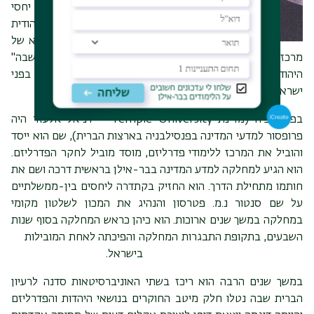
הפוליטית היהודית, וגם יחסי
ישראל והקהילה היהודית
הבינלאומית. כמייסד וכנשיא של
מרכז ירושלים לנושאים ציבוריים, הוא הוביל את "קו המחשבה"
היהודי העצמאי והתרכז בניתוח ופתירת בעיות יסוד העומדות בפני
ישראל והעולם היהודי.
בפילדלפיה (מדינת Temple University - דניאל אלעזר היה
פרופסור למדעי המדינה בפנסילבניה בארצות הברית), שם הוא ייסד
והוביל את המרכז ללימודי פדרליזם, מוסד מוביל לחקר הפדרליזם.
הוא הגיע למחלקה למדע המדינה בבר-אילן בראשית דרכה ושם את
חותמו מתחילת הדרך. הוא החזיק בקתדרה ליחסים בין-ממשלתיים
על שם סנטור נ.מ. פטרסון והנהיג את המכון לשלטון מקומי
במחלקה במשך שנים ארוכות. הוא כיהן כראש המחלקה בסוף שנות
השבעים, בתקופת התבגרות המחלקה והפיכתה לאחת המובילות
בישראל.
במשך שנים הרבה הוא ריכז בשתי האוניברסיטאות סדנה לרעיון
הברית שבה נטלו חלק מיטב החוקרים בנושאי היהדות והפדרליזם