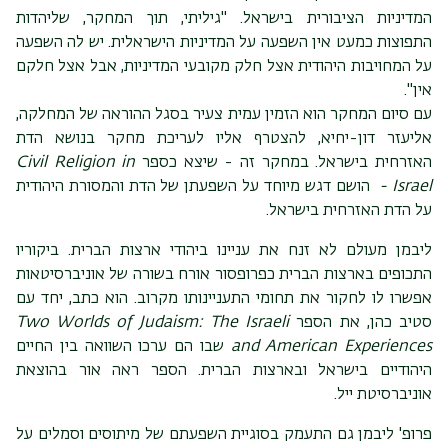
המדיניות הציבורית בישראל. "גיליתי, תוך המחקר, שליהדות
התפוצות כמעט אין השפעה על המדיניות הישראלית. יש לה השפעה
על המחויבות היהודית אצל חלק מקובעי המדיניות, אבל אצל חלקם
אין".
עם סיום המחקר הוא הזמין עמית צעיר בסגל ההוראה של המחלקה,
אליעזר דון-יחיא, להצטרף אליו לעריכת מחקר בנושא הדת
האזרחית בישראל. במחקר זה - שיצא כספר
Civil Religion in
Israel -
הושם דגש מיוחד על השפעתן של הדת והמסורת היהודית
על הדת האזרחית בישראל.
ליבמן מעולם לא זנח את עניינו ביהודי ארצות הברית. ביקוריו
התכופים בארצות הברית כפרופסור אורח בשורה של אוניברסיטאות
אפשרו לו לחקור את תחומי התעניינותו מקרוב. הוא כתב, יחד עם
סטיב כהן, את הספר
Two Worlds of Judaism: The Israeli
and American Experiences
שבו הם ערכו השוואה בין החיים
היהודיים בישראל ובארצות הברית. הספר ראה אור בהוצאת
אוניברסיטת ייל.
פרופ' ליבמן גם התעמק בסוגיית השפעתם של מיתוסים וסמלים על