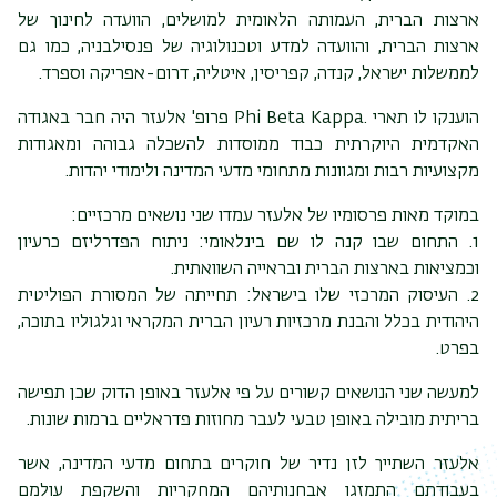
ארצות הברית, העמותה הלאומית למושלים, הוועדה לחינוך של
ארצות הברית, והוועדה למדע וטכנולוגיה של פנסילבניה, כמו גם
לממשלות ישראל, קנדה, קפריסין, איטליה, דרום-אפריקה וספרד.
הוענקו לו תארי .Phi Beta Kappa פרופ' אלעזר היה חבר באגודה
האקדמית היוקרתית כבוד ממוסדות להשכלה גבוהה ומאגודות
מקצועיות רבות ומגוונות מתחומי מדעי המדינה ולימודי יהדות.
במוקד מאות פרסומיו של אלעזר עמדו שני נושאים מרכזיים:
1. התחום שבו קנה לו שם בינלאומי: ניתוח הפדרליזם כרעיון
וכמציאות בארצות הברית ובראייה השוואתית.
2. העיסוק המרכזי שלו בישראל: תחייתה של המסורת הפוליטית
היהודית בכלל והבנת מרכזיות רעיון הברית המקראי וגלגוליו בתוכה,
בפרט.
למעשה שני הנושאים קשורים על פי אלעזר באופן הדוק שכן תפישה
בריתית מובילה באופן טבעי לעבר מחוזות פדראליים ברמות שונות.
אלעזר השתייך לזן נדיר של חוקרים בתחום מדעי המדינה, אשר
בעבודתם התמזגו אבחנותיהם המחקריות והשקפת עולמם