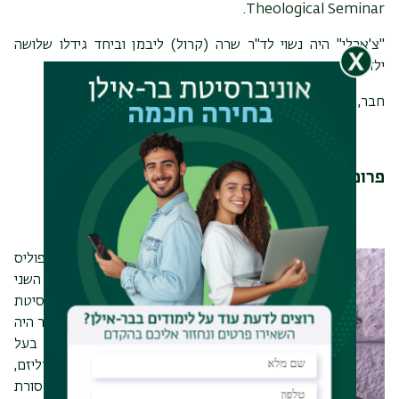
Theological Seminar.
"צ'ארלי" היה נשוי לד"ר שרה (קרול) ליבמן וביחד גידלו שלושה
ילדים בפתח תקוה.
חבר, עמית, מנהיג – יהא זכרו ברוך.
פרופ' דניאל אלעזר ז"ל
פרופ' אלעזר נולד במיניאפוליס
ב 1934- וקיבל את התואר השני
והשלישי שלו מאוניברסיטת
שיקגו. פרופ' דניאל י. אלעזר היה
איש מדע המדינה ומומחה בעל
שם עולמי בתחומי הפדרליזם,
תרבות פוליטית, המסורת