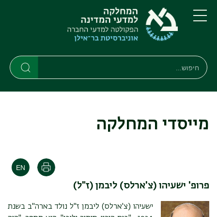
דילוג
דילוג
לתוכן
לתפריט
ניווט
העיקרי
תפריט
ראשי
חיפוש
Search
Search
מייסדי המחלקה
הדפסה
פרופ' ישעיהו (צ'ארלס) ליבמן (ז"ל)
ישעיהו (צ'ארלס) ליבמן ז"ל נולד בארה"ב בשנת