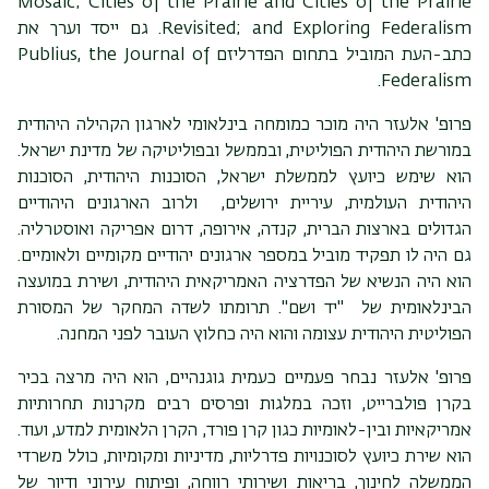
Mosaic; Cities of the Prairie and Cities of the Prairie
Revisited; and Exploring Federalism. גם ייסד וערך את
כתב-העת המוביל בתחום הפדרליזם Publius, the Journal of
Federalism.
פרופ' אלעזר היה מוכר כמומחה בינלאומי לארגון הקהילה היהודית
במורשת היהודית הפוליטית, ובממשל ובפוליטיקה של מדינת ישראל.
הוא שימש כיועץ לממשלת ישראל, הסוכנות היהודית, הסוכנות
היהודית העולמית, עיריית ירושלים, ולרוב הארגונים היהודיים
הגדולים בארצות הברית, קנדה, אירופה, דרום אפריקה ואוסטרליה.
גם היה לו תפקיד מוביל במספר ארגונים יהודיים מקומיים ולאומיים.
הוא היה הנשיא של הפדרציה האמריקאית היהודית, ושירת במועצה
הבינלאומית של "יד ושם". תרומתו לשדה המחקר של המסורת
הפוליטית היהודית עצומה והוא היה כחלוץ העובר לפני המחנה.
פרופ' אלעזר נבחר פעמיים כעמית גוגנהיים, הוא היה מרצה בכיר
בקרן פולברייט, וזכה במלגות ופרסים רבים מקרנות תחרותיות
אמריקאיות ובין-לאומיות כגון קרן פורד, הקרן הלאומית למדע, ועוד.
הוא שירת כיועץ לסוכנויות פדרליות, מדיניות ומקומיות, כולל משרדי
הממשלה לחינוך, בריאות ושירותי רווחה, ופיתוח עירוני ודיור של