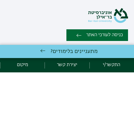
כניסה לעורכי האתר
מתעניינים בלימודים?
כל הזכויות שמורות: המחלקה למדעי המדינה, הפקולטה למדעי החברה |
אוניברסיטת בר אילן רמת גן 5290002 | טלפון: 03-5318578 |
התקשר/י
יצירת קשר
מיקום
יצירת קשר
לימודי מדעי המדינה
באוניברסיטת בר-אילן
פיתוח:
אגף תקשוב, אוניברסיטת בר-אילן
הצהרת נגישות
מדיניות פרטיות
אקדימה בר-אילן