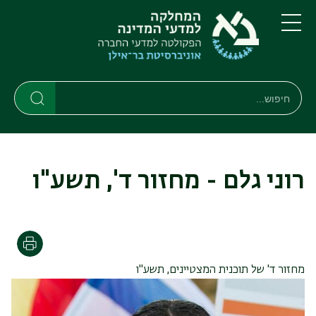
דילוג
דילוג
לתוכן
לתפריט
ניווט
העיקרי
תפריט
ראשי
חיפוש
Search
Search
רוני גלם - מחזור ד', תשע"ו
הדפסה
מחזור ד' של תוכנית המצטיינים, תשע"ו